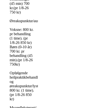
(45 min) 700
kr.(pr 1/8-26
750 kr)
Øreakupunktur/auricoloterapi/lysterapi:
Voksne: 800 kr.
pr behandling
(1 time). (pr
1/8-26 850 kr)
Børn (0-10 år)
700 kr. pr
behandling (45
min).(pr 1/8-26
750kr)
Opfølgende
heilpraktikbehandling
og
øreakupunktur/lysterapi
800 kr. (1 time).
(pr 1/8-26 850
kr)
Myorefleksterapi/