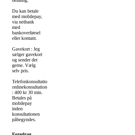
betaling.
Du kan betale
med mobilepay,
via netbank
med
bankoverførsel
eller kontant.
Gavekort : Jeg
sælger gavekort
og sender det
gerne. Vælg
selv pris.
Telefonkonsultationer/
onlinekonsultationer
: 400 kr 30 min.
Betales på
mobilepay
inden
konsultationen
påbegyndes.
Foredrag