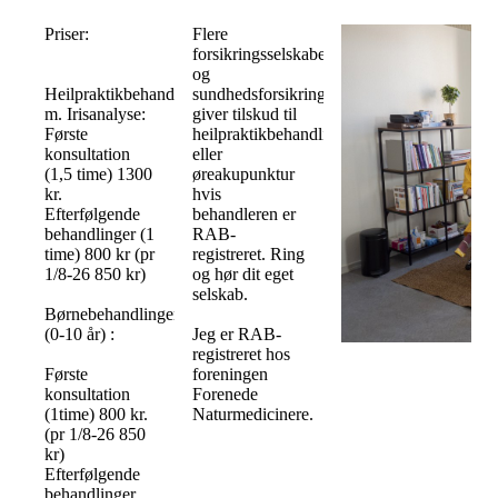
Priser:
Flere
forsikringsselskaber
og
Heilpraktikbehandling
sundhedsforsikringer
m. Irisanalyse:
giver tilskud til
Første
heilpraktikbehandlinger
konsultation
eller
(1,5 time) 1300
øreakupunktur
kr.
hvis
Efterfølgende
behandleren er
behandlinger (1
RAB-
time) 800 kr (pr
registreret. Ring
1/8-26 850 kr)
og hør dit eget
selskab.
Børnebehandlinger
(0-10 år) :
Jeg er RAB-
registreret hos
Første
foreningen
konsultation
Forenede
(1time) 800 kr.
Naturmedicinere.
(pr 1/8-26 850
kr)
Efterfølgende
behandlinger