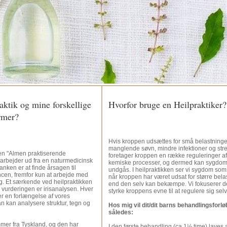
aktik og mine forskellige
Hvorfor bruge en Heilpraktiker?
rmer?
Hvis kroppen udsættes for små belastninger
manglende søvn, mindre infektioner og stre
 en "Almen praktiserende
foretager kroppen en række reguleringer a
arbejder ud fra en naturmedicinsk
kemiske processer, og dermed kan sygdom
nken er at finde årsagen til
undgås. I heilpraktikken ser vi sygdom som
en, fremfor kun at arbejde med
når kroppen har været udsat for større bela
 Et særkende ved heilpraktikken
end den selv kan bekæmpe. Vi fokuserer de
l vurderingen er irisanalysen. Hver
styrke kroppens evne til at regulere sig selv
t er en forlængelse af vores
 kan analysere struktur, tegn og
Hos mig vil dit/dit barns behandlingsforlø
således:
mer fra Tyskland, og den har
I den første behandling (ca.1½ time) laves a