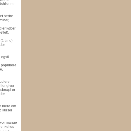
shistorie
det bedre
miner,
dler køber
ttet).
(1 time)
 der
g også
t populære
e,
pplerer
ler giver
sterapi er
lder
se mere om
g kurser
 hvor mange
 enkeltes
 varet.