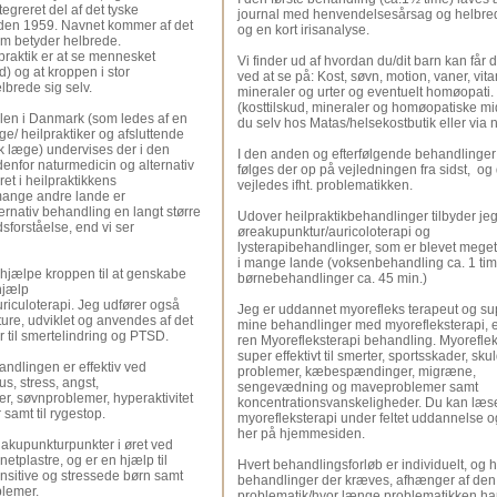
tegreret del af det tyske
journal med henvendelsesårsag og helbred
en 1959. Navnet kommer af det
og en kort irisanalyse.
som betyder helbrede.
praktik er at se mennesket
Vi finder ud af hvordan du/dit barn kan får 
ed) og at kroppen i stor
ved at se på: Kost, søvn, motion, vaner, vita
brede sig selv.
mineraler og urter og eventuelt homøopati.
(kosttilskud, mineraler og homøopatiske mi
olen i Danmark (som ledes af en
du selv hos Matas/helsekostbutik eller via ne
/ heilpraktiker og afsluttende
k læge) undervises der i den
I den anden og efterfølgende behandlinger 
denfor naturmedicin og alternativ
følges der op på vejledningen fra sidst, og
et i heilpraktikkens
vejledes ifht. problematikken.
 mange andre lande er
ernativ behandling en langt større
Udover heilpraktikbehandlinger tilbyder je
sforståelse, end vi ser
øreakupunktur/auricoloterapi og
lysterapibehandlinger, som er blevet mege
i mange lande (voksenbehandling ca. 1 tim
 hjælpe kroppen til at genskabe
børnebehandlinger ca. 45 min.)
hjælp
riculoterapi. Jeg udfører også
Jeg er uddannet myorefleks terapeut og su
ture, udviklet og anvendes af det
mine behandlinger med myorefleksterapi, el
 til smertelindring og PTSD.
ren Myorefleksterapi behandling. Myoreflek
super effektivt til smerter, sportsskader, sku
ndlingen er effektiv ved
problemer, kæbespændinger, migræne,
tus, stress, angst,
sengevædning og maveproblemer samt
r, søvnproblemer, hyperaktivitet
koncentrationsvanskeligheder. Du kan læ
samt til rygestop.
myorefleksterapi under feltet uddannelse o
her på hjemmesiden.
akupunkturpunkter i øret ved
etplastre, og er en hjælp til
Hvert behandlingsforløb er individuelt, og
nsitive og stressede børn samt
behandlinger der kræves, afhænger af den
blemer.
problematik/hvor længe problematikken har