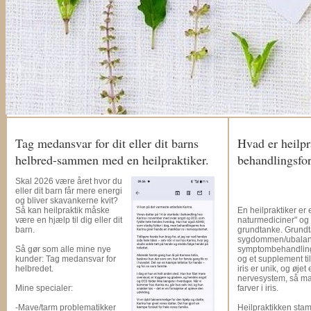
Tag medansvar for dit eller dit barns
Hvad er heilpr
helbred-sammen med en heilpraktiker.
behandlingsfo
Skal 2026 være året hvor du
eller dit barn får mere energi
og bliver skavankerne kvit?
Så kan heilpraktik måske
En heilpraktiker er
være en hjælp til dig eller dit
naturmediciner" og 
barn.
grundtanke. Grundta
sygdommen/ubalanc
Så gør som alle mine nye
symptombehandling.
kunder: Tag medansvar for
og et supplement ti
helbredet.
iris er unik, og øje
nervesystem, så man
Mine specialer:
farver i iris.
-Mave/tarm problematikker
Heilpraktikken stam