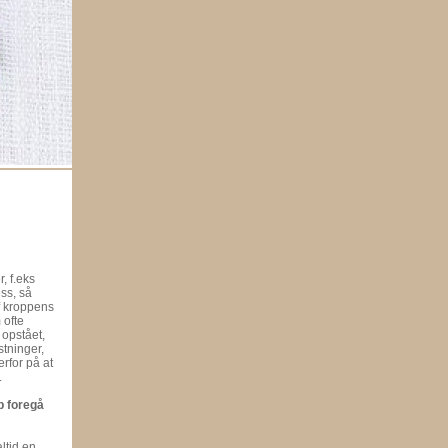
, f.eks
ss, så
f kroppens
 ofte
 opstået,
stninger,
rfor på at
.
b foregå
ltid en