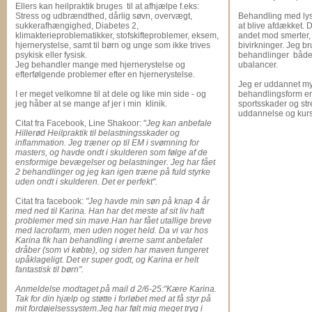
Ellers kan heilpraktik bruges til at afhjælpe f.eks:
Stress og udbrændthed, dårlig søvn, overvægt,
Behandling med lys
sukkerafhængighed, Diabetes 2,
at blive afdækket. 
klimakterieproblematikker, stofskifteproblemer, eksem,
andet mod smerter
hjernerystelse, samt til børn og unge som ikke trives
bivirkninger. Jeg b
psykisk eller fysisk.
behandlinger både i
Jeg behandler mange med hjernerystelse og
ubalancer.
efterfølgende problemer efter en hjernerystelse.
Jeg er uddannet my
I er meget velkomne til at dele og like min side - og
behandlingsform er 
jeg håber at se mange af jer i min klinik.
sportsskader og st
uddannelse og kur
Citat fra Facebook, Line Shakoor: "
Jeg kan anbefale
Hillerød Heilpraktik til belastningsskader og
inflammation. Jeg træner op til EM i svømning for
masters, og havde ondt i skulderen som følge af de
ensformige bevægelser og belastninger. Jeg har fået
2 behandlinger og jeg kan igen træne på fuld styrke
uden ondt i skulderen. Det er perfekt".
Citat fra facebook:
"Jeg havde min søn på knap 4 år
med ned til Karina. Han har det meste af sit liv haft
problemer med sin mave.Han har fået utallige breve
med lacrofarm, men uden noget held. Da vi var hos
Karina fik han behandling i ørerne samt anbefalet
dråber (som vi købte), og siden har maven fungeret
upåklageligt. Det er super godt, og Karina er helt
fantastisk til børn".
Anmeldelse modtaget på mail d 2/6-25:"Kære Karina.
Tak for din hjælp og støtte i forløbet med at få styr på
mit fordøjelsessystem.Jeg har følt mig meget tryg i