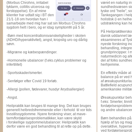
(Morbus Chrohns, irritabel
været en naturlig in
tyktarm, collitis ulcerosa og
sundhedsvæsen sid
forstoppelse). En af mine
tyske ord ”heile”, 
klienter har udtalt sig i BT den
Tankegangen i heil
21/1-18 om hvordan han i
holistisk (i en helh
samarbejde med mig har sat sin Morbus Chrohns
udstrækning kan hel
sygdom helt i bero, og er idag symptomfri på 5 år.
På Heilpraktikersk
-Børn med koncentrationsvanskeligheder i skolen
dansk uddannet læge
(ADHD/hyperaktivitet), angst, kropslig uro og dårlig
eksamineres af Tys
søvn.
nyeste forskning in
behandling, integrer
-Migræne og kæbespændinger.
grundprincipper. I
naturmedicin og alt
-Hormonelle ubalancer (f.eks.cyklus problemer og
del af folks sundhed
infertilitet)
herhjemme.
-Sportsskader/smerter.
En effektiv måde at
balance på er ved 
-Senfølger efter Covid 19 forløb.
af øreakupunktur/au
Battlefield acupunc
-Allergi (pollen, fødevarer, husdyr /krydsallergier)
amerikanske militær
-Angst.
Øreakupunktur beha
f.eks: Smerter, tinni
Heilpraktik kan bruges til mange ting. Det kan bruges
fordøjelsesprobleme
generelt helbredsfremmende eller i forhold til vor tids
og andre ubalancer 
livsstilssygdomme. Nyere forskning viser, at mave-
tarm/fordøjelsesproblematikker, kan være skyld
Børn behandles på 
i forskellige sygdomme/ubalancer. Heilpraktik kan
hjælp af lys og magn
derfor være en god behandling til at rette op på dette.
overaktive, hyperse
ved fordøjelsespro