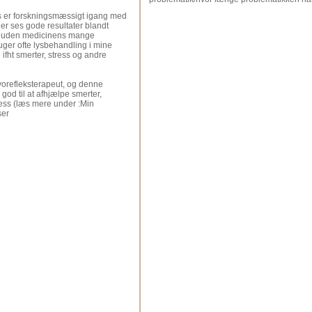
 er forskningsmæssigt igang med
Der ses gode resultater blandt
, uden medicinens mange
ruger ofte lysbehandling i mine
fht smerter, stress og andre
orefleksterapeut, og denne
god til at afhjælpe smerter,
ress (læs mere under :Min
ser